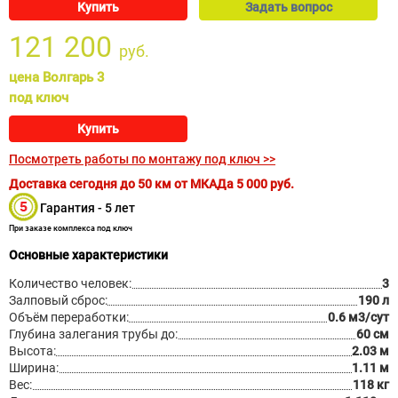
Купить
Задать вопрос
121 200
руб.
цена Волгарь 3
под ключ
Купить
Посмотреть работы по монтажу под ключ >>
Доставка сегодня до 50 км от МКАДа
5 000
руб.
Гарантия - 5 лет
При заказе комплекса под ключ
Основные характеристики
Количество человек:
3
Залповый сброс:
190 л
Объём переработки:
0.6 м3/сут
Глубина залегания трубы до:
60 см
Высота:
2.03 м
Ширина:
1.11 м
Вес:
118 кг