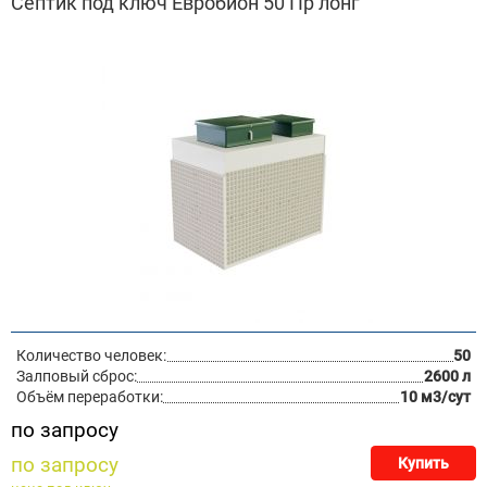
Септик под ключ Евробион 50 Пр лонг
Количество человек:
50
Залповый сброс:
2600 л
Объём переработки:
10 м3/сут
по запросу
по запросу
Купить