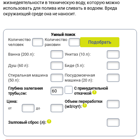
жизнедеятельности в техническую воду, которую можно
использовать для полива или сливать в водоем. Вреда
окружающей среде она не наносит.
Умный поиск
Количество
Количество
Подобрать
человек
раковин
Ванна (200 л):
Унитаз (10 л):
Душ (60 л):
Биде (5 л):
Стиральная машина
Посудомоечная
(50 л):
машина (20 л):
Глубина залегания
С принудительной
трубы,см:
откачкой
Цена:
Объем переработки
(м3/сут):
от
до
Залповый сброс (л):