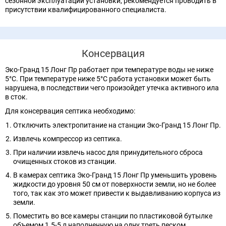
сезонной эксплуатации установки, рекомендуется проводить в
присутствии квалифицированного специалиста.
Консервация
Эко-Гранд 15 Лонг Пр работает при температуре воды не ниже
5°C. При температуре ниже 5°C работа установки может быть
нарушена, в последствии чего произойдет утечка активного ила
в сток.
Для консервация септика необходимо:
Отключить электропитание на станции Эко-Гранд 15 Лонг Пр.
Извлечь компрессор из септика.
При наличии извлечь насос для принудительного сброса
очищенных стоков из станции.
В камерах септика Эко-Гранд 15 Лонг Пр уменьшить уровень
жидкости до уровня 50 см от поверхности земли, но не более
того, так как это может привести к выдавливанию корпуса из
земли.
Поместить во все камеры станции по пластиковой бутылке
объемом 1.5-5 л,наполненную на одну треть песком.