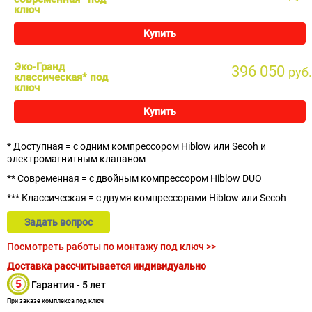
ключ
Купить
Эко-Гранд
396 050
руб.
классическая* под
ключ
Купить
* Доступная = с одним компрессором Hiblow или Secoh и
электромагнитным клапаном
** Современная = с двойным компрессором Hiblow DUO
*** Классическая = с двумя компрессорами Hiblow или Secoh
Задать вопрос
Посмотреть работы по монтажу под ключ >>
Доставка рассчитывается индивидуально
Гарантия - 5 лет
При заказе комплекса под ключ